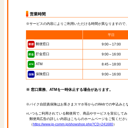
営業時間
※サービスの内容によりご利用いただける時間が異なりますので
平日
郵便窓口
9:00～17:00
貯金窓口
9:00～16:00
ATM
8:45～18:00
保険窓口
9:00～16:00
※ 窓口業務、ATMを一時休止する場合があります。
※バイク自賠責保険はお客さまスマホ等からのWebでの申込みと
○いつもご利用されている郵便局で、商品やサービスを宣伝してみ
郵便局広告の詳しい内容はこちらのホームページをご覧くださ
（
https://www.jp-comm.jp/showshop.php?CD=241680
）