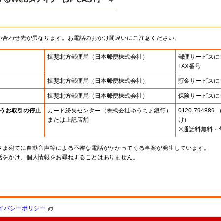
い合わせ先が異なります。お電話のおかけ間違いにご注意ください。
揖斐北方郵便局
（日本郵便株式会社）
郵便サービスに
FAX番号
揖斐北方郵便局
（日本郵便株式会社）
貯金サービスに
揖斐北方郵便局
（日本郵便株式会社）
保険サービスに
うお取引の停止
カード紛失センター
（株式会社ゆうちょ銀行）
0120-7948
または上記店舗
け）
※通話料無料・
さま宛てに自動音声等による不審な電話がかかってくる事案が発生しています。
話をかけ、個人情報をお尋ねすることはありません。
。
イバシーポリシー