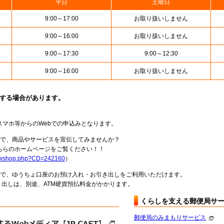
平日
土曜日
9:00～17:00
お取り扱いしません
9:00～16:00
お取り扱いしません
9:00～17:30
9:00～12:30
9:00～16:00
お取り扱いしません
止する場合があります。
スマホ等からのWebでの申込みとなります。
局で、商品やサービスを宣伝してみませんか？
らのホームページをご覧ください！！
howshop.php?CD=242160
）
料で、ゆうちょ口座のお預け入れ・お引き出しをご利用いただけます。
出しは、別途、ATM硬貨預払料金がかかります。
くらしを支える郵便局サ
郵便局のみまもりサービス