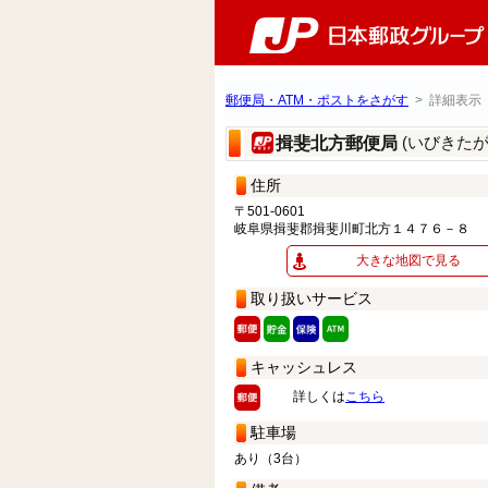
郵便局・ATM・ポストをさがす
> 詳細表示
(いびきた
揖斐北方郵便局
住所
〒501-0601
岐阜県揖斐郡揖斐川町北方１４７６－８
大きな地図で見る
取り扱いサービス
キャッシュレス
詳しくは
こちら
駐車場
あり（3台）