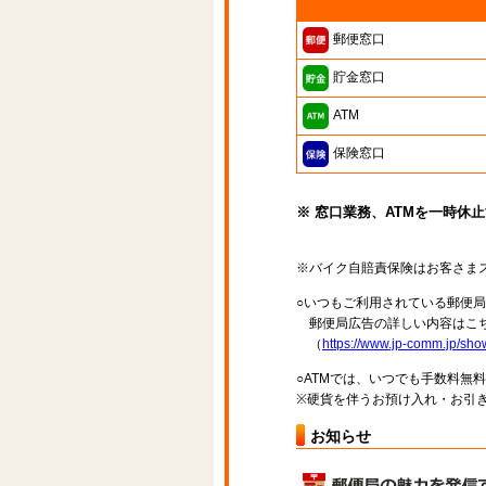
郵便窓口
貯金窓口
ATM
保険窓口
※ 窓口業務、ATMを一時休
※バイク自賠責保険はお客さま
○いつもご利用されている郵便
郵便局広告の詳しい内容はこち
（
https://www.jp-comm.jp/s
○ATMでは、いつでも手数料無
※硬貨を伴うお預け入れ・お引き
お知らせ