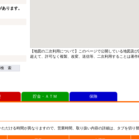
があります。
【地図の二次利用について】このページで公開している地図及び
超えて、許可なく複製、改変、送信等、二次利用することは著作
検 索
便
貯金・ＡＴＭ
保険
いただける時間が異なりますので、営業時間、取り扱い内容の詳細は、タブを切り