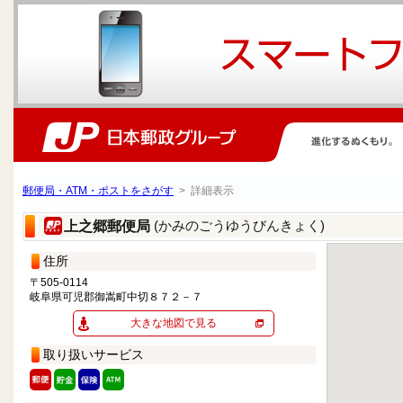
郵便局・ATM・ポストをさがす
> 詳細表示
(かみのごうゆうびんきょく)
上之郷郵便局
住所
〒505-0114
岐阜県可児郡御嵩町中切８７２－７
大きな地図で見る
取り扱いサービス