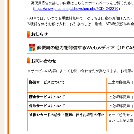
郵便局広告の詳しい内容はこちらのホームページをご覧くださ
（
https://www.jp-comm.jp/showshop.php?CD=242210
）
○ATMでは、いつでも手数料無料で、ゆうちょ口座のお預け入れ
※硬貨を伴うお預け入れ・お引き出しは、別途、ATM硬貨預払料
お知らせ
お問い合わせ
※サービスの内容によってお問い合わせ先が異なります。お電話
郵便サービスについて
上之郷郵便局
（
貯金サービスについて
上之郷郵便局
（
保険サービスについて
上之郷郵便局
（
通帳やカードの紛失・盗難に伴うお取引の停止
カード紛失セン
または上記店舗