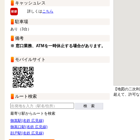
キャッシュレス
詳しくは
こちら
駐車場
あり（3台）
備考
※ 窓口業務、ATMを一時休止する場合があります。
モバイルサイト
【地図の二次利
超えて、許可な
ルート検索
検 索
最寄り駅からルートを検索
御嵩駅(名鉄 広見線)
御嵩口駅(名鉄 広見線)
顔戸駅(名鉄 広見線)