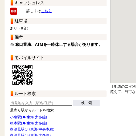
キャッシュレス
詳しくは
こちら
駐車場
あり（8台）
備考
※ 窓口業務、ATMを一時休止する場合があります。
モバイルサイト
【地図の二次利
超えて、許可な
ルート検索
検 索
最寄り駅からルートを検索
小泉駅(JR東海 太多線)
根本駅(JR東海 太多線)
多治見駅(JR東海 中央本線)
多治見駅(JR東海 太多線)