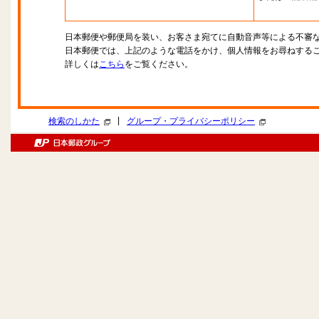
日本郵便や郵便局を装い、お客さま宛てに自動音声等による不審
日本郵便では、上記のような電話をかけ、個人情報をお尋ねする
詳しくは
こちら
をご覧ください。
|
検索のしかた
グループ・プライバシーポリシー