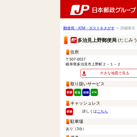
郵便局・ATM・ポストをさがす
> 詳細表示
(たじみ
多治見上野郵便局
住所
〒507-0027
岐阜県多治見市上野町２－１－２
大きな地図で見る
取り扱いサービス
キャッシュレス
詳しくは
こちら
駐車場
あり（3台）