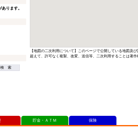
があります。
【地図の二次利用について】このページで公開している地図及び
超えて、許可なく複製、改変、送信等、二次利用することは著作
検 索
便
貯金・ＡＴＭ
保険