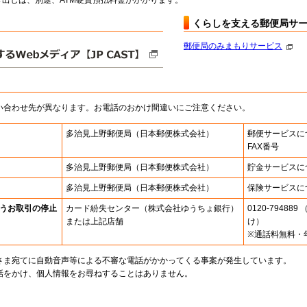
出しは、別途、ATM硬貨預払料金がかかります。
くらしを支える郵便局サ
郵便局のみまもりサービス
い合わせ先が異なります。お電話のおかけ間違いにご注意ください。
多治見上野郵便局
（日本郵便株式会社）
郵便サービスに
FAX番号
多治見上野郵便局
（日本郵便株式会社）
貯金サービスに
多治見上野郵便局
（日本郵便株式会社）
保険サービスに
うお取引の停止
カード紛失センター
（株式会社ゆうちょ銀行）
0120-7948
または上記店舗
け）
※通話料無料・
さま宛てに自動音声等による不審な電話がかかってくる事案が発生しています。
話をかけ、個人情報をお尋ねすることはありません。
。