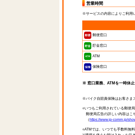
営業時間
※サービスの内容によりご利用
郵便窓口
貯金窓口
ATM
保険窓口
※ 窓口業務、ATMを一時休
※バイク自賠責保険はお客さま
○いつもご利用されている郵便
郵便局広告の詳しい内容はこち
（
https://www.jp-comm.jp/s
○ATMでは、いつでも手数料無