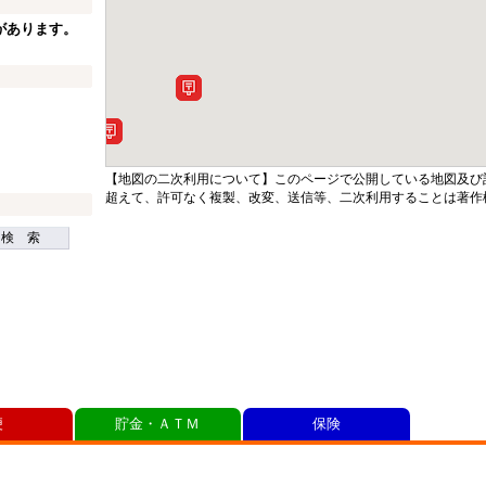
があります。
【地図の二次利用について】このページで公開している地図及び
超えて、許可なく複製、改変、送信等、二次利用することは著作
検 索
便
貯金・ＡＴＭ
保険