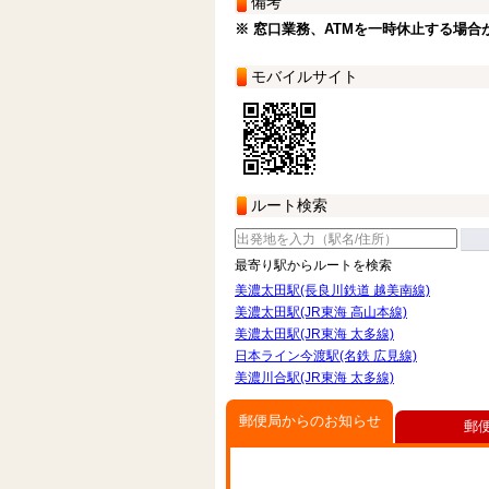
備考
※ 窓口業務、ATMを一時休止する場合
モバイルサイト
ルート検索
最寄り駅からルートを検索
美濃太田駅(長良川鉄道 越美南線)
美濃太田駅(JR東海 高山本線)
美濃太田駅(JR東海 太多線)
日本ライン今渡駅(名鉄 広見線)
美濃川合駅(JR東海 太多線)
郵便局からのお知らせ
郵