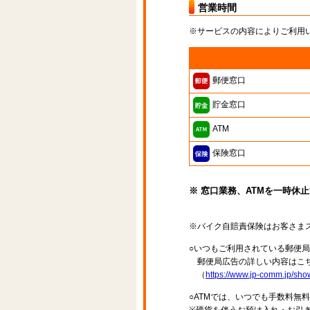
営業時間
※サービスの内容によりご利用
郵便窓口
貯金窓口
ATM
保険窓口
※ 窓口業務、ATMを一時休
※バイク自賠責保険はお客さま
○いつもご利用されている郵便
郵便局広告の詳しい内容はこち
（
https://www.jp-comm.jp/s
○ATMでは、いつでも手数料無