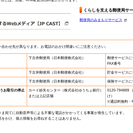
出しは、別途、ATM硬貨預払料金がかかります。
くらしを支える郵便局サ
郵便局のみまもりサービス
い合わせ先が異なります。お電話のおかけ間違いにご注意ください。
下古井郵便局
（日本郵便株式会社）
郵便サービスに
FAX番号
下古井郵便局
（日本郵便株式会社）
貯金サービスに
下古井郵便局
（日本郵便株式会社）
保険サービスに
うお取引の停止
カード紛失センター
（株式会社ゆうちょ銀行）
0120-7948
または上記店舗
け）
※通話料無料・
さま宛てに自動音声等による不審な電話がかかってくる事案が発生しています。
話をかけ、個人情報をお尋ねすることはありません。
。