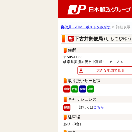
郵便局・ATM・ポストをさがす
> 詳細表示
(しもこびゆう
下古井郵便局
住所
〒505-0033
岐阜県美濃加茂市中富町１－８－３４
大きな地図で見る
取り扱いサービス
キャッシュレス
詳しくは
こちら
駐車場
あり（3台）