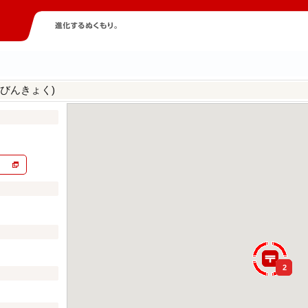
びんきょく)
2