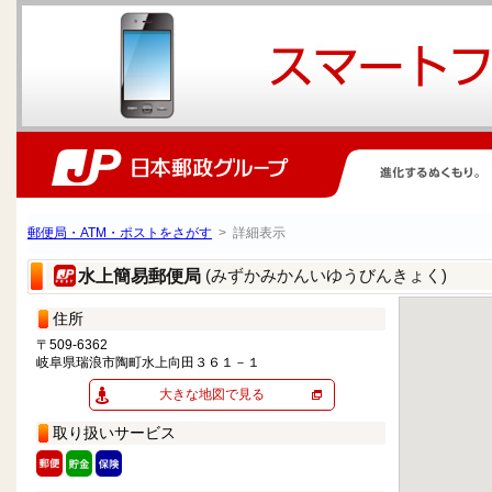
郵便局・ATM・ポストをさがす
> 詳細表示
(みずかみかんいゆうびんきょく)
水上簡易郵便局
住所
〒509-6362
岐阜県瑞浪市陶町水上向田３６１－１
大きな地図で見る
取り扱いサービス