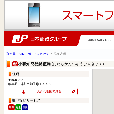
郵便局・ATM・ポストをさがす
> 詳細表示
(おわちかんいゆうびんきょく)
小和知簡易郵便局
住所
〒508-0421
岐阜県中津川市加子母１４４８
大きな地図で見る
取り扱いサービス