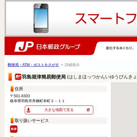
郵便局・ATM・ポストをさがす
> 詳細表示
(はしまほっつかんいゆうびんきょ
羽島堀津簡易郵便局
住所
〒501-6303
岐阜県羽島市舟橋町本町２－１１
大きな地図で見る
取り扱いサービス