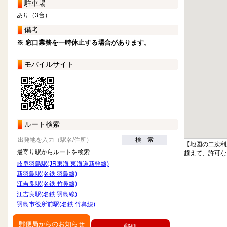
駐車場
あり（3台）
備考
※ 窓口業務を一時休止する場合があります。
モバイルサイト
ルート検索
検 索
【地図の二次利
最寄り駅からルートを検索
超えて、許可な
岐阜羽島駅(JR東海 東海道新幹線)
新羽島駅(名鉄 羽島線)
江吉良駅(名鉄 竹鼻線)
江吉良駅(名鉄 羽島線)
羽島市役所前駅(名鉄 竹鼻線)
郵便局からのお知らせ
郵便