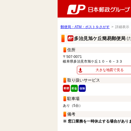
郵便局・ATM・ポストをさがす
> 詳細表示
(
多治見旭ケ丘簡易郵便局
住所
〒507-0071
岐阜県多治見市旭ケ丘１０－６－３３
大きな地図で見る
取り扱いサービス
駐車場
あり（5台）
備考
※ 窓口業務を一時休止する場合があり