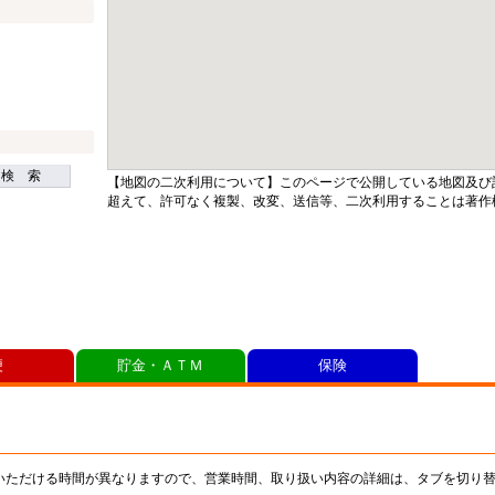
検 索
【地図の二次利用について】このページで公開している地図及び
超えて、許可なく複製、改変、送信等、二次利用することは著作
便
貯金・ＡＴＭ
保険
いただける時間が異なりますので、営業時間、取り扱い内容の詳細は、タブを切り