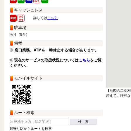
キャッシュレス
詳しくは
こちら
駐車場
あり（9台）
備考
※ 窓口業務、ATMを一時休止する場合があります。
※ 現在のサービスの取扱状況については
こちら
をご覧
ください。
モバイルサイト
【地図の二次利
超えて、許可な
ルート検索
検 索
最寄り駅からルートを検索