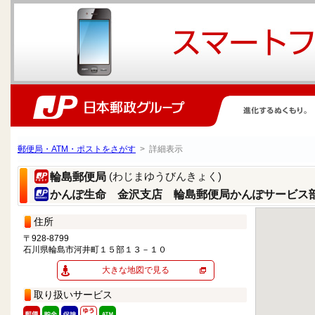
郵便局・ATM・ポストをさがす
> 詳細表示
(わじまゆうびんきょく)
輪島郵便局
かんぽ生命 金沢支店 輪島郵便局かんぽサービス
住所
〒928-8799
石川県輪島市河井町１５部１３－１０
大きな地図で見る
取り扱いサービス