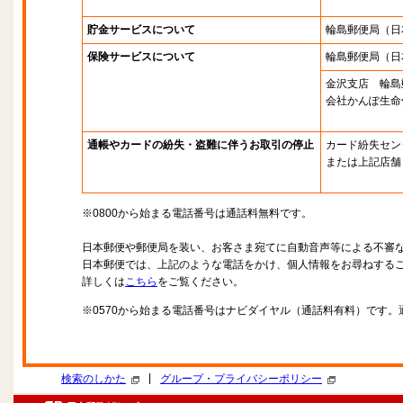
貯金サービスについて
輪島郵便局
（日
保険サービスについて
輪島郵便局
（日
金沢支店 輪島
会社かんぽ生命
通帳やカードの紛失・盗難に伴うお取引の停止
カード紛失セン
または上記店舗
※0800から始まる電話番号は通話料無料です。
日本郵便や郵便局を装い、お客さま宛てに自動音声等による不審
日本郵便では、上記のような電話をかけ、個人情報をお尋ねする
詳しくは
こちら
をご覧ください。
※0570から始まる電話番号はナビダイヤル（通話料有料）です
|
検索のしかた
グループ・プライバシーポリシー