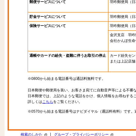
郵便サービスについて
羽咋郵便局
（日
貯金サービスについて
羽咋郵便局
（日
保険サービスについて
羽咋郵便局
（日
金沢支店 羽咋
会社かんぽ生命
通帳やカードの紛失・盗難に伴うお取引の停止
カード紛失セン
または上記店舗
※0800から始まる電話番号は通話料無料です。
日本郵便や郵便局を装い、お客さま宛てに自動音声等による不審
日本郵便では、上記のような電話をかけ、個人情報をお尋ねする
詳しくは
こちら
をご覧ください。
※0570から始まる電話番号はナビダイヤル（通話料有料）です
|
検索のしかた
グループ・プライバシーポリシー