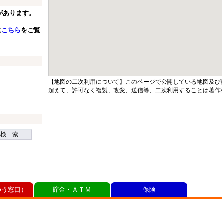
があります。
は
こちら
をご覧
【地図の二次利用について】このページで公開している地図及び
超えて、許可なく複製、改変、送信等、二次利用することは著作
検 索
ゆう窓口）
貯金・ＡＴＭ
保険