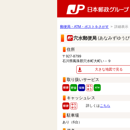
郵便局・ATM・ポストをさがす
> 詳細表示
(あなみずゆうび
穴水郵便局
住所
〒927-8799
石川県鳳珠郡穴水町大町い－９
大きな地図で見る
取り扱いサービス
キャッシュレス
詳しくは
こちら
駐車場
あり（6台）