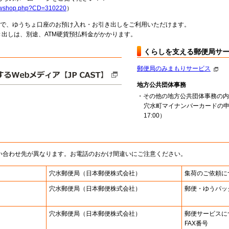
howshop.php?CD=310220
）
料で、ゆうちょ口座のお預け入れ・お引き出しをご利用いただけます。
出しは、別途、ATM硬貨預払料金がかかります。
くらしを支える郵便局サ
郵便局のみまもりサービス
地方公共団体事務
・その他の地方公共団体事務の内
穴水町マイナンバーカードの申
17:00）
い合わせ先が異なります。お電話のおかけ間違いにご注意ください。
穴水郵便局
（日本郵便株式会社）
集荷のご依頼に
穴水郵便局
（日本郵便株式会社）
郵便・ゆうパッ
穴水郵便局
（日本郵便株式会社）
郵便サービスに
FAX番号