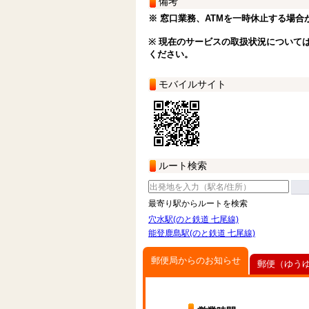
備考
※ 窓口業務、ATMを一時休止する場合
※ 現在のサービスの取扱状況について
ください。
モバイルサイト
ルート検索
最寄り駅からルートを検索
穴水駅(のと鉄道 七尾線)
能登鹿島駅(のと鉄道 七尾線)
郵便局からのお知らせ
郵便（ゆう