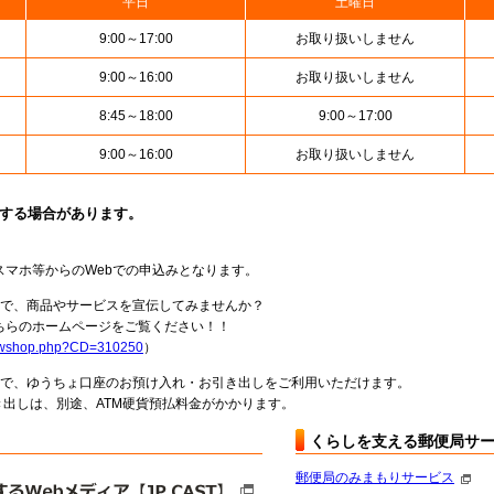
平日
土曜日
9:00～17:00
お取り扱いしません
9:00～16:00
お取り扱いしません
8:45～18:00
9:00～17:00
9:00～16:00
お取り扱いしません
止する場合があります。
スマホ等からのWebでの申込みとなります。
局で、商品やサービスを宣伝してみませんか？
らのホームページをご覧ください！！
howshop.php?CD=310250
）
料で、ゆうちょ口座のお預け入れ・お引き出しをご利用いただけます。
出しは、別途、ATM硬貨預払料金がかかります。
くらしを支える郵便局サ
郵便局のみまもりサービス