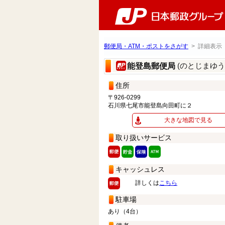
郵便局・ATM・ポストをさがす
> 詳細表示
(のとじまゆう
能登島郵便局
住所
〒926-0299
石川県七尾市能登島向田町に２
大きな地図で見る
取り扱いサービス
キャッシュレス
詳しくは
こちら
駐車場
あり（4台）