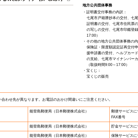
地方公共団体事務
・証明書交付事務の内訳：
七尾市戸籍謄抄本の交付、七
証明書の交付、七尾市住民票
の写しの交付、七尾市印鑑登録
17:00）
・その他の地方公共団体事務の内
保険証・限度額認定証再交付
援申請書の受付、ヘルプカー
の支給、七尾市マイナンバー
（取扱時間9:00～17:00）
・宝くじ：
宝くじの販売
い合わせ先が異なります。お電話のおかけ間違いにご注意ください。
能登島郵便局
（日本郵便株式会社）
郵便サービスに
FAX番号
能登島郵便局
（日本郵便株式会社）
貯金サービスに
能登島郵便局
（日本郵便株式会社）
保険サービスに