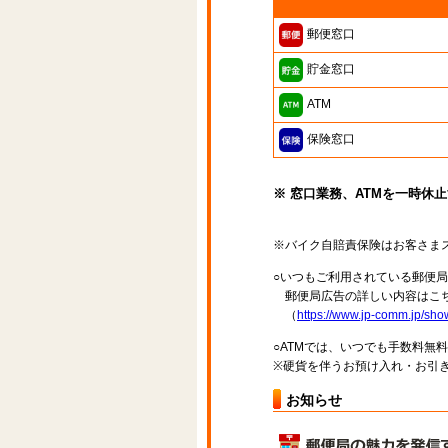
郵便窓口
貯金窓口
ATM
保険窓口
※ 窓口業務、ATMを一時休
※バイク自賠責保険はお客さま
○いつもご利用されている郵便
郵便局広告の詳しい内容はこち
（
https://www.jp-comm.jp/s
○ATMでは、いつでも手数料無
※硬貨を伴うお預け入れ・お引き
お知らせ