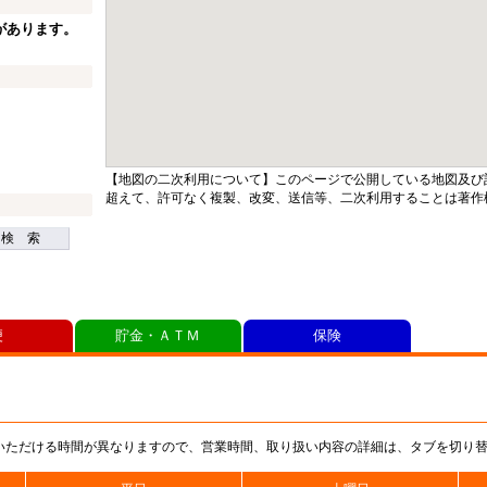
があります。
【地図の二次利用について】このページで公開している地図及び
超えて、許可なく複製、改変、送信等、二次利用することは著作
検 索
便
貯金・ＡＴＭ
保険
いただける時間が異なりますので、営業時間、取り扱い内容の詳細は、タブを切り