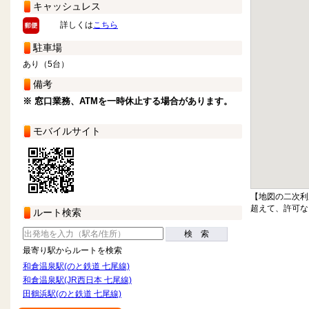
キャッシュレス
詳しくは
こちら
駐車場
あり（5台）
備考
※ 窓口業務、ATMを一時休止する場合があります。
モバイルサイト
【地図の二次利
超えて、許可な
ルート検索
検 索
最寄り駅からルートを検索
和倉温泉駅(のと鉄道 七尾線)
和倉温泉駅(JR西日本 七尾線)
田鶴浜駅(のと鉄道 七尾線)