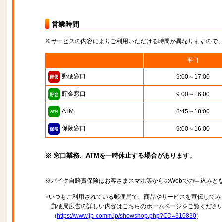
営業時間
※サービスの内容によりご利用いただける時間が異なりますので
平日
郵便窓口
9:00～17:00
貯金窓口
9:00～16:00
ATM
8:45～18:00
保険窓口
9:00～16:00
※ 窓口業務、ATMを一時休止する場合があります。
※バイク自賠責保険はお客さまスマホ等からのWebでの申込みと
○いつもご利用されている郵便局で、商品やサービスを宣伝してみ
郵便局広告の詳しい内容はこちらのホームページをご覧くださ
（
https://www.jp-comm.jp/showshop.php?CD=310830
）