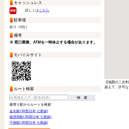
キャッシュレス
詳しくは
こちら
駐車場
あり（4台）
備考
※ 窓口業務、ATMを一時休止する場合があります。
モバイルサイト
【地図の二次利
超えて、許可な
ルート検索
検 索
最寄り駅からルートを検索
金丸駅(JR西日本 七尾線)
能登部駅(JR西日本 七尾線)
千路駅(JR西日本 七尾線)