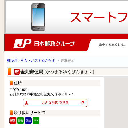
郵便局・ATM・ポストをさがす
> 詳細表示
(かねまるゆうびんきょく)
金丸郵便局
住所
〒929-1621
石川県鹿島郡中能登町金丸又れ部３６－１
大きな地図で見る
取り扱いサービス