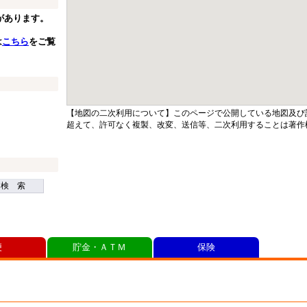
があります。
は
こちら
をご覧
【地図の二次利用について】このページで公開している地図及び
超えて、許可なく複製、改変、送信等、二次利用することは著作
検 索
便
貯金・ＡＴＭ
保険