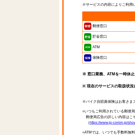
※サービスの内容によりご利用
郵便窓口
貯金窓口
ATM
保険窓口
※ 窓口業務、ATMを一時休
※ 現在のサービスの取扱状況
※バイク自賠責保険はお客さま
○いつもご利用されている郵便
郵便局広告の詳しい内容はこち
（
https://www.jp-comm.jp/s
○ATMでは、いつでも手数料無