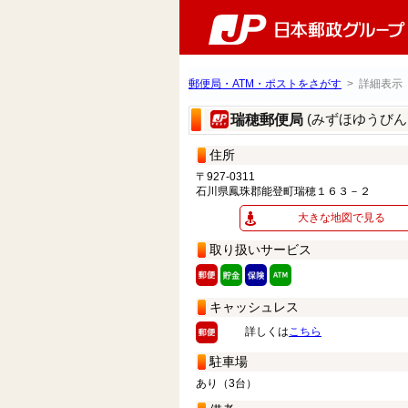
郵便局・ATM・ポストをさがす
> 詳細表示
(みずほゆうびん
瑞穂郵便局
住所
〒927-0311
石川県鳳珠郡能登町瑞穂１６３－２
大きな地図で見る
取り扱いサービス
キャッシュレス
詳しくは
こちら
駐車場
あり（3台）