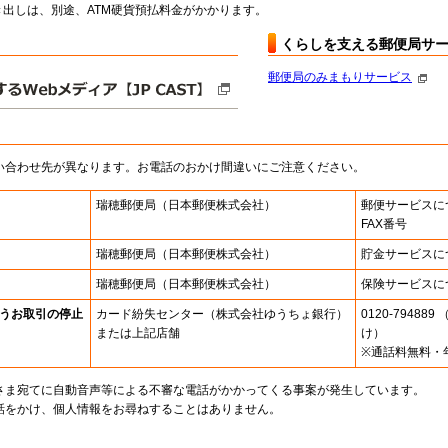
出しは、別途、ATM硬貨預払料金がかかります。
くらしを支える郵便局サ
郵便局のみまもりサービス
い合わせ先が異なります。お電話のおかけ間違いにご注意ください。
瑞穂郵便局
（日本郵便株式会社）
郵便サービスに
FAX番号
瑞穂郵便局
（日本郵便株式会社）
貯金サービスに
瑞穂郵便局
（日本郵便株式会社）
保険サービスに
うお取引の停止
カード紛失センター
（株式会社ゆうちょ銀行）
0120-7948
または上記店舗
け）
※通話料無料・
さま宛てに自動音声等による不審な電話がかかってくる事案が発生しています。
話をかけ、個人情報をお尋ねすることはありません。
。