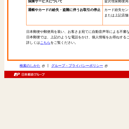
保険サービスについて
金沢増泉郵便局
通帳やカードの紛失・盗難に伴うお取引の停止
カード紛失セン
または上記店舗
日本郵便や郵便局を装い、お客さま宛てに自動音声等による不審
日本郵便では、上記のような電話をかけ、個人情報をお尋ねする
詳しくは
こちら
をご覧ください。
|
検索のしかた
グループ・プライバシーポリシー