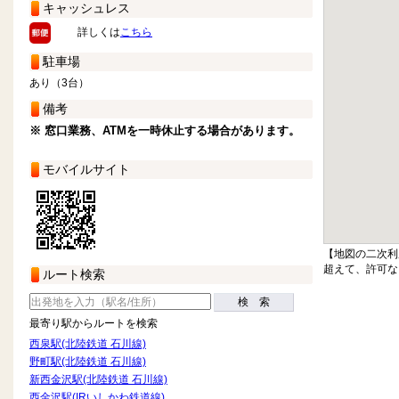
キャッシュレス
詳しくは
こちら
駐車場
あり（3台）
備考
※ 窓口業務、ATMを一時休止する場合があります。
モバイルサイト
【地図の二次利
超えて、許可な
ルート検索
検 索
最寄り駅からルートを検索
西泉駅(北陸鉄道 石川線)
野町駅(北陸鉄道 石川線)
新西金沢駅(北陸鉄道 石川線)
西金沢駅(IRいしかわ鉄道線)