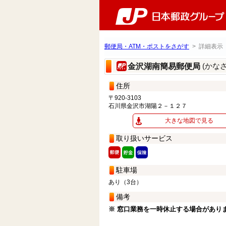
郵便局・ATM・ポストをさがす
> 詳細表示
(かな
金沢湖南簡易郵便局
住所
〒920-3103
石川県金沢市湖陽２－１２７
大きな地図で見る
取り扱いサービス
駐車場
あり（3台）
備考
※ 窓口業務を一時休止する場合があり