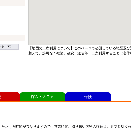
検 索
【地図の二次利用について】このページで公開している地図及び
超えて、許可なく複製、改変、送信等、二次利用することは著作
便
貯金・ＡＴＭ
保険
いただける時間が異なりますので、営業時間、取り扱い内容の詳細は、タブを切り