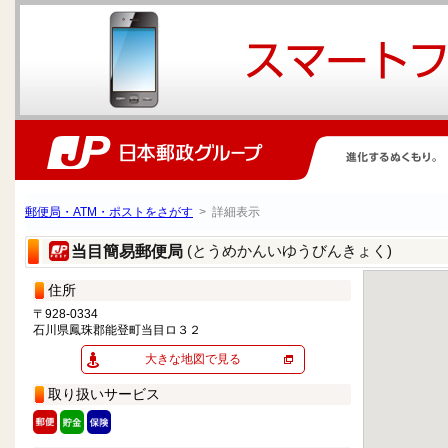
郵便局・ATM・ポストをさがす
> 詳細表示
(とうめかんいゆうびんきょく)
当目簡易郵便局
住所
〒928-0334
石川県鳳珠郡能登町当目ロ３２
大きな地図で見る
取り扱いサービス