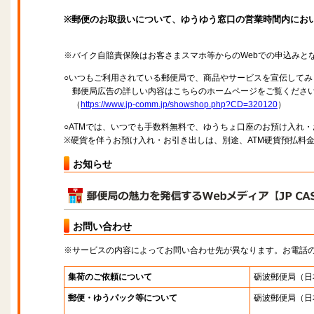
※郵便のお取扱いについて、ゆうゆう窓口の営業時間内にお
※バイク自賠責保険はお客さまスマホ等からのWebでの申込みと
○いつもご利用されている郵便局で、商品やサービスを宣伝してみ
郵便局広告の詳しい内容はこちらのホームページをご覧くださ
（
https://www.jp-comm.jp/showshop.php?CD=320120
）
○ATMでは、いつでも手数料無料で、ゆうちょ口座のお預け入れ
※硬貨を伴うお預け入れ・お引き出しは、別途、ATM硬貨預払料
お知らせ
お問い合わせ
※サービスの内容によってお問い合わせ先が異なります。お電話
集荷のご依頼について
砺波郵便局
（日
郵便・ゆうパック等について
砺波郵便局
（日