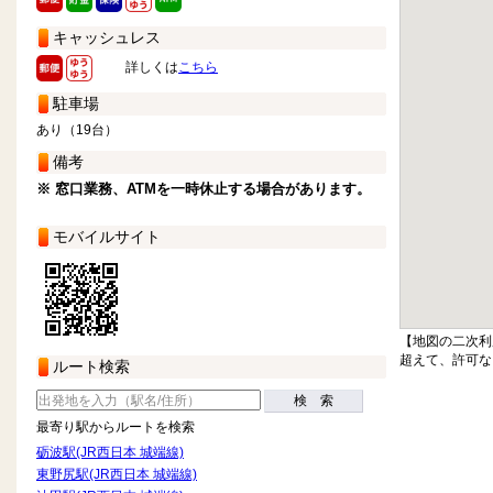
キャッシュレス
詳しくは
こちら
駐車場
あり（19台）
備考
※ 窓口業務、ATMを一時休止する場合があります。
モバイルサイト
【地図の二次利
超えて、許可な
ルート検索
検 索
最寄り駅からルートを検索
砺波駅(JR西日本 城端線)
東野尻駅(JR西日本 城端線)