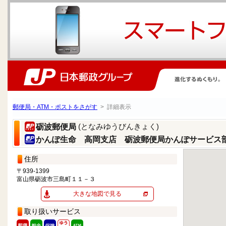
郵便局・ATM・ポストをさがす
> 詳細表示
(となみゆうびんきょく)
砺波郵便局
かんぽ生命 高岡支店 砺波郵便局かんぽサービス
住所
〒939-1399
富山県砺波市三島町１１－３
大きな地図で見る
取り扱いサービス