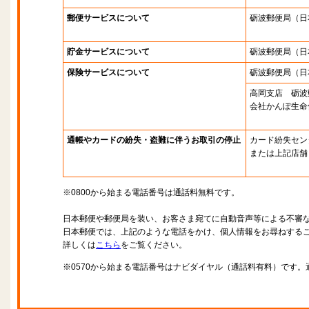
郵便サービスについて
砺波郵便局
（日
貯金サービスについて
砺波郵便局
（日
保険サービスについて
砺波郵便局
（日
高岡支店 砺波
会社かんぽ生命
通帳やカードの紛失・盗難に伴うお取引の停止
カード紛失セン
または上記店舗
※0800から始まる電話番号は通話料無料です。
日本郵便や郵便局を装い、お客さま宛てに自動音声等による不審
日本郵便では、上記のような電話をかけ、個人情報をお尋ねする
詳しくは
こちら
をご覧ください。
※0570から始まる電話番号はナビダイヤル（通話料有料）です