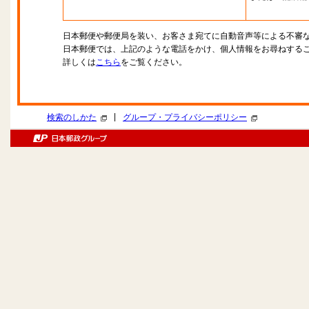
日本郵便や郵便局を装い、お客さま宛てに自動音声等による不審
日本郵便では、上記のような電話をかけ、個人情報をお尋ねする
詳しくは
こちら
をご覧ください。
|
検索のしかた
グループ・プライバシーポリシー