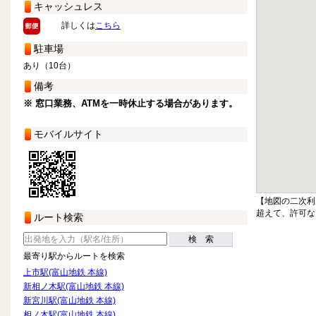
キャッシュレス
詳しくは
こちら
駐車場
あり（10台）
備考
※ 窓口業務、ATMを一時休止する場合があります。
モバイルサイト
【地図の二次利
超えて、許可な
ルート検索
検 索
最寄り駅からルートを検索
上市駅(富山地鉄 本線)
新相ノ木駅(富山地鉄 本線)
新宮川駅(富山地鉄 本線)
相ノ木駅(富山地鉄 本線)