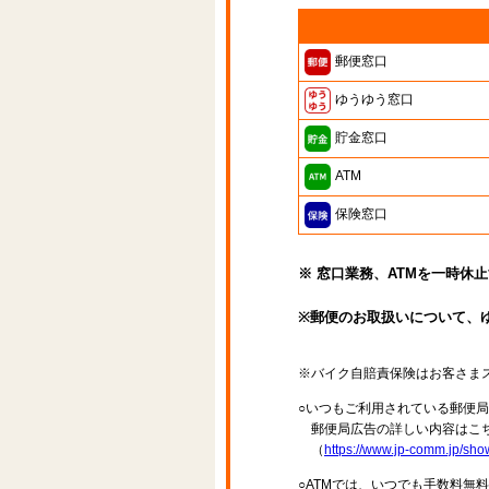
郵便窓口
ゆうゆう窓口
貯金窓口
ATM
保険窓口
※ 窓口業務、ATMを一時休
※郵便のお取扱いについて、
※バイク自賠責保険はお客さま
○いつもご利用されている郵便
郵便局広告の詳しい内容はこち
（
https://www.jp-comm.jp/s
○ATMでは、いつでも手数料無