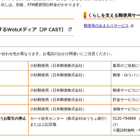
出しは、別途、ATM硬貨預払料金がかかります。
くらしを支える郵便局サ
郵便局のみまもりサービス
い合わせ先が異なります。お電話のおかけ間違いにご注意ください。
小杉郵便局
（日本郵便株式会社）
集荷のご依頼に
小杉郵便局
（日本郵便株式会社）
郵便・ゆうパッ
小杉郵便局
（日本郵便株式会社）
郵便サービスに
小杉郵便局
（日本郵便株式会社）
貯金サービスに
小杉郵便局
（日本郵便株式会社）
保険サービスに
うお取引の停止
カード紛失センター
（株式会社ゆうちょ銀行）
0120-7948
または上記店舗
け）
※通話料無料・