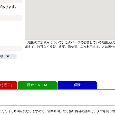
があります。
【地図の二次利用について】このページで公開している地図及び
超えて、許可なく複製、改変、送信等、二次利用することは著作
検 索
ゆう窓口）
貯金・ＡＴＭ
保険
いただける時間が異なりますので、営業時間、取り扱い内容の詳細は、タブを切り