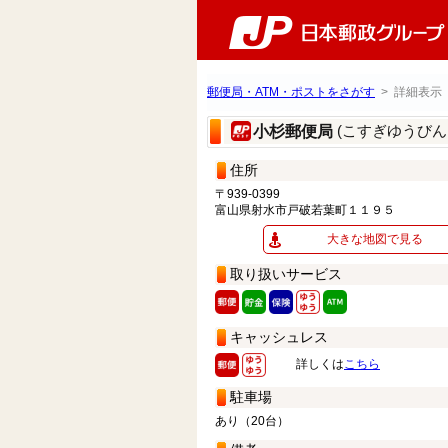
郵便局・ATM・ポストをさがす
> 詳細表示
(こすぎゆうびん
小杉郵便局
住所
〒939-0399
富山県射水市戸破若葉町１１９５
大きな地図で見る
取り扱いサービス
キャッシュレス
詳しくは
こちら
駐車場
あり（20台）