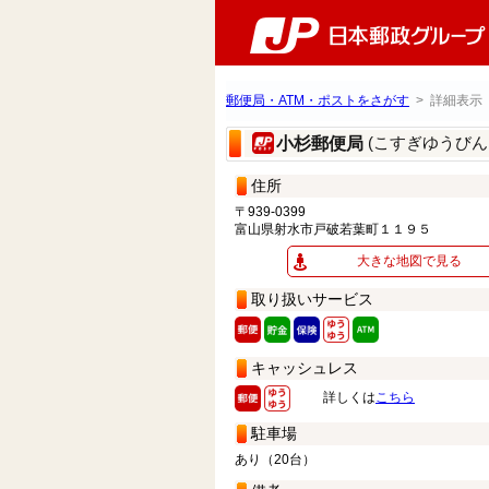
郵便局・ATM・ポストをさがす
> 詳細表示
(こすぎゆうびん
小杉郵便局
住所
〒939-0399
富山県射水市戸破若葉町１１９５
大きな地図で見る
取り扱いサービス
キャッシュレス
詳しくは
こちら
駐車場
あり（20台）