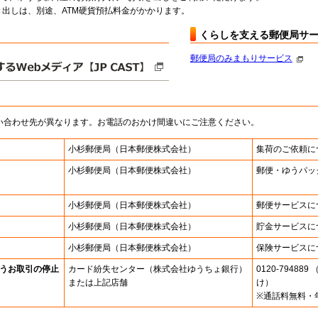
出しは、別途、ATM硬貨預払料金がかかります。
くらしを支える郵便局サ
郵便局のみまもりサービス
い合わせ先が異なります。お電話のおかけ間違いにご注意ください。
小杉郵便局
（日本郵便株式会社）
集荷のご依頼に
小杉郵便局
（日本郵便株式会社）
郵便・ゆうパッ
小杉郵便局
（日本郵便株式会社）
郵便サービスに
小杉郵便局
（日本郵便株式会社）
貯金サービスに
小杉郵便局
（日本郵便株式会社）
保険サービスに
うお取引の停止
カード紛失センター
（株式会社ゆうちょ銀行）
0120-7948
または上記店舗
け）
※通話料無料・