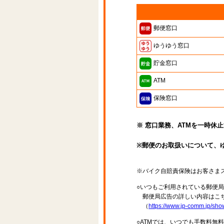
郵便窓口
ゆうゆう窓口
貯金窓口
ATM
保険窓口
※ 窓口業務、ATMを一時休
※郵便のお取扱いについて、
※バイク自賠責保険はお客さま
○いつもご利用されている郵便
郵便局広告の詳しい内容はこち
（
https://www.jp-comm.jp/s
○ATMでは、いつでも手数料無