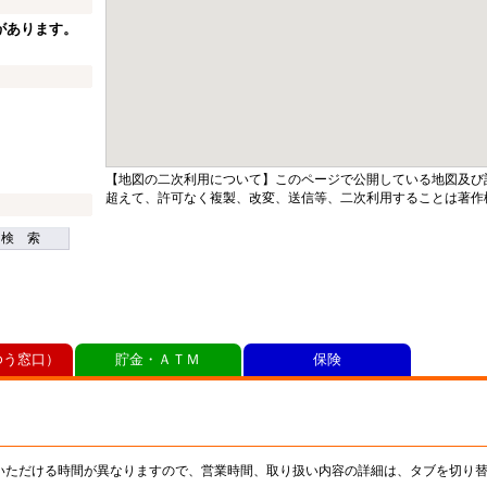
があります。
【地図の二次利用について】このページで公開している地図及び
超えて、許可なく複製、改変、送信等、二次利用することは著作
検 索
ゆう窓口）
貯金・ＡＴＭ
保険
いただける時間が異なりますので、営業時間、取り扱い内容の詳細は、タブを切り