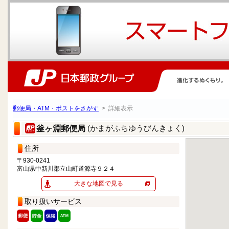
郵便局・ATM・ポストをさがす
> 詳細表示
(かまがふちゆうびんきょく)
釜ヶ淵郵便局
住所
〒930-0241
富山県中新川郡立山町道源寺９２４
大きな地図で見る
取り扱いサービス