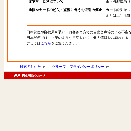
保険サービスについて
釜ヶ淵郵便局
（
通帳やカードの紛失・盗難に伴うお取引の停止
カード紛失セン
または上記店舗
日本郵便や郵便局を装い、お客さま宛てに自動音声等による不審
日本郵便では、上記のような電話をかけ、個人情報をお尋ねする
詳しくは
こちら
をご覧ください。
|
検索のしかた
グループ・プライバシーポリシー