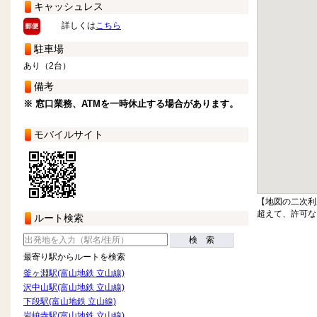
キャッシュレス
詳しくは
こちら
駐車場
あり（2台）
備考
※ 窓口業務、ATMを一時休止する場合があります。
モバイルサイト
【地図の二次利
超えて、許可な
ルート検索
検 索
最寄り駅からルートを検索
釜ヶ淵駅(富山地鉄 立山線)
沢中山駅(富山地鉄 立山線)
下段駅(富山地鉄 立山線)
岩峅寺駅(富山地鉄 立山線)