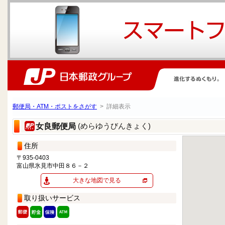
郵便局・ATM・ポストをさがす
> 詳細表示
(めらゆうびんきょく)
女良郵便局
住所
〒935-0403
富山県氷見市中田８６－２
大きな地図で見る
取り扱いサービス