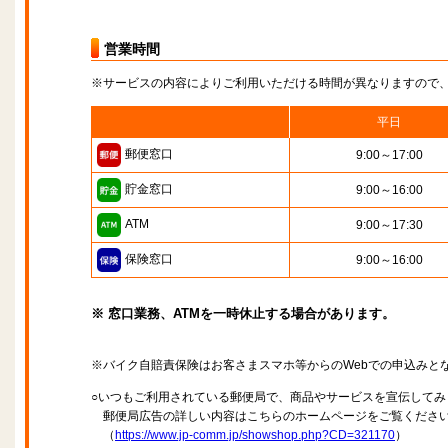
営業時間
※サービスの内容によりご利用いただける時間が異なりますので
平日
郵便窓口
9:00～17:00
貯金窓口
9:00～16:00
ATM
9:00～17:30
保険窓口
9:00～16:00
※ 窓口業務、ATMを一時休止する場合があります。
※バイク自賠責保険はお客さまスマホ等からのWebでの申込みと
○いつもご利用されている郵便局で、商品やサービスを宣伝してみ
郵便局広告の詳しい内容はこちらのホームページをご覧くださ
（
https://www.jp-comm.jp/showshop.php?CD=321170
）