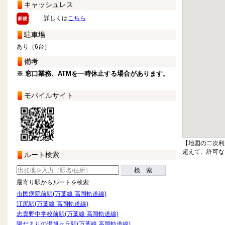
キャッシュレス
詳しくは
こちら
駐車場
あり（6台）
備考
※ 窓口業務、ATMを一時休止する場合があります。
モバイルサイト
【地図の二次利
超えて、許可な
ルート検索
検 索
最寄り駅からルートを検索
市民病院前駅(万葉線 高岡軌道線)
江尻駅(万葉線 高岡軌道線)
志貴野中学校前駅(万葉線 高岡軌道線)
陽だまりの湯旭ヶ丘駅(万葉線 高岡軌道線)