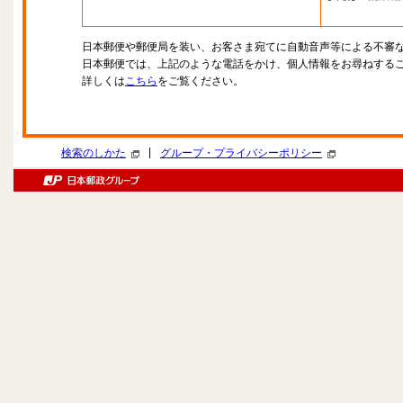
日本郵便や郵便局を装い、お客さま宛てに自動音声等による不審
日本郵便では、上記のような電話をかけ、個人情報をお尋ねする
詳しくは
こちら
をご覧ください。
|
検索のしかた
グループ・プライバシーポリシー