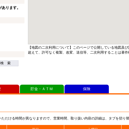
があります。
【地図の二次利用について】このページで公開している地図及び
超えて、許可なく複製、改変、送信等、二次利用することは著作
検 索
便
貯金・ＡＴＭ
保険
いただける時間が異なりますので、営業時間、取り扱い内容の詳細は、タブを切り