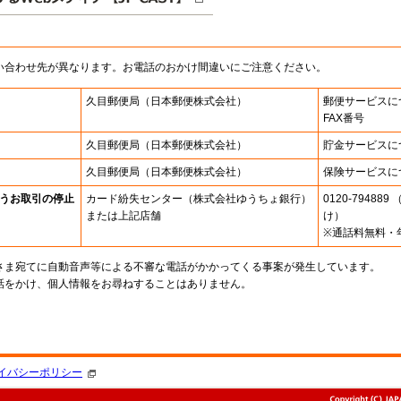
い合わせ先が異なります。お電話のおかけ間違いにご注意ください。
久目郵便局
（日本郵便株式会社）
郵便サービスに
FAX番号
久目郵便局
（日本郵便株式会社）
貯金サービスに
久目郵便局
（日本郵便株式会社）
保険サービスに
うお取引の停止
カード紛失センター
（株式会社ゆうちょ銀行）
0120-7948
または上記店舗
け）
※通話料無料・
さま宛てに自動音声等による不審な電話がかかってくる事案が発生しています。
話をかけ、個人情報をお尋ねすることはありません。
。
イバシーポリシー