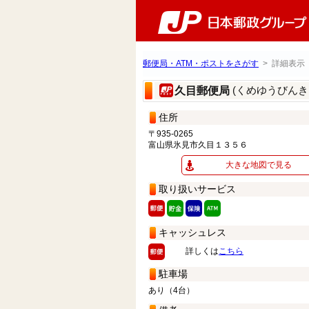
郵便局・ATM・ポストをさがす
> 詳細表示
(くめゆうびんき
久目郵便局
住所
〒935-0265
富山県氷見市久目１３５６
大きな地図で見る
取り扱いサービス
キャッシュレス
詳しくは
こちら
駐車場
あり（4台）