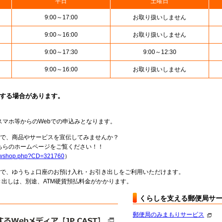
平日
土曜日
9:00～17:00
お取り扱いしません
9:00～16:00
お取り扱いしません
9:00～17:30
9:00～12:30
9:00～16:00
お取り扱いしません
止する場合があります。
スマホ等からのWebでの申込みとなります。
局で、商品やサービスを宣伝してみませんか？
らのホームページをご覧ください！！
howshop.php?CD=321760
）
料で、ゆうちょ口座のお預け入れ・お引き出しをご利用いただけます。
出しは、別途、ATM硬貨預払料金がかかります。
くらしを支える郵便局サ
郵便局のみまもりサービス