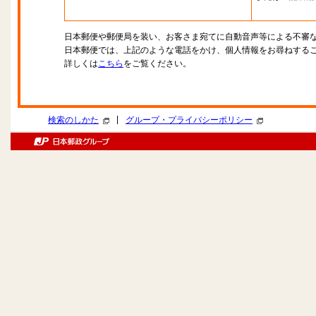
日本郵便や郵便局を装い、お客さま宛てに自動音声等による不審
日本郵便では、上記のような電話をかけ、個人情報をお尋ねする
詳しくは
こちら
をご覧ください。
|
検索のしかた
グループ・プライバシーポリシー