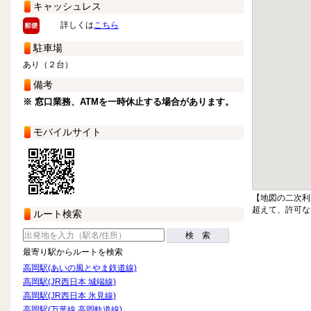
キャッシュレス
詳しくは
こちら
駐車場
あり（２台）
備考
※ 窓口業務、ATMを一時休止する場合があります。
モバイルサイト
【地図の二次利
超えて、許可な
ルート検索
検 索
最寄り駅からルートを検索
高岡駅(あいの風とやま鉄道線)
高岡駅(JR西日本 城端線)
高岡駅(JR西日本 氷見線)
高岡駅(万葉線 高岡軌道線)