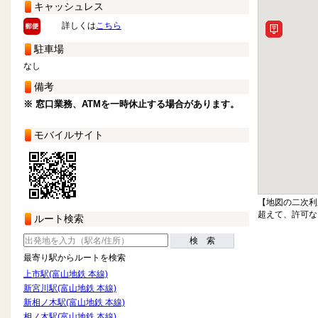
キャッシュレス
詳しくは
こちら
駐車場
なし
備考
※ 窓口業務、ATMを一時休止する場合があります。
モバイルサイト
【地図の二次利
超えて、許可な
ルート検索
検 索
最寄り駅からルートを検索
上市駅(富山地鉄 本線)
新宮川駅(富山地鉄 本線)
新相ノ木駅(富山地鉄 本線)
相ノ木駅(富山地鉄 本線)