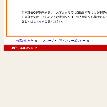
日本郵便や郵便局を装い、お客さま宛てに自動音声等による不審
日本郵便では、上記のような電話をかけ、個人情報をお尋ねする
詳しくは
こちら
をご覧ください。
|
検索のしかた
グループ・プライバシーポリシー