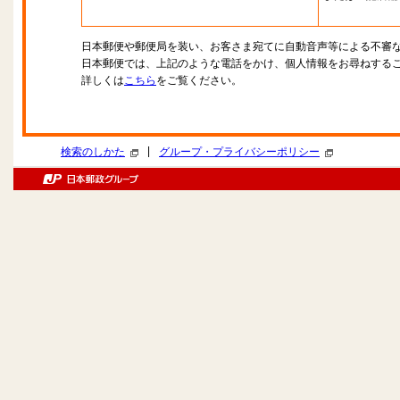
日本郵便や郵便局を装い、お客さま宛てに自動音声等による不審
日本郵便では、上記のような電話をかけ、個人情報をお尋ねする
詳しくは
こちら
をご覧ください。
|
検索のしかた
グループ・プライバシーポリシー