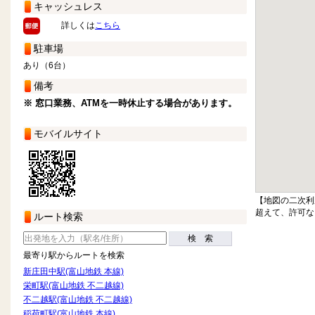
キャッシュレス
詳しくは
こちら
駐車場
あり（6台）
備考
※ 窓口業務、ATMを一時休止する場合があります。
モバイルサイト
【地図の二次利
超えて、許可な
ルート検索
検 索
最寄り駅からルートを検索
新庄田中駅(富山地鉄 本線)
栄町駅(富山地鉄 不二越線)
不二越駅(富山地鉄 不二越線)
稲荷町駅(富山地鉄 本線)