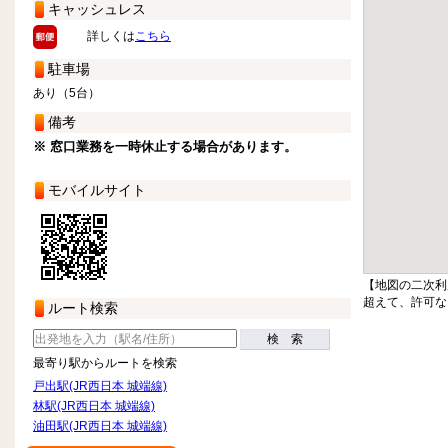
キャッシュレス
詳しくは
こちら
駐車場
あり（5台）
備考
※ 窓口業務を一時休止する場合があります。
モバイルサイト
【地図の二次利
超えて、許可な
ルート検索
検 索
最寄り駅からルートを検索
戸出駅(JR西日本 城端線)
林駅(JR西日本 城端線)
油田駅(JR西日本 城端線)