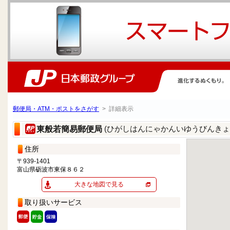
郵便局・ATM・ポストをさがす
> 詳細表示
(ひがしはんにゃかんいゆうびんきょ
東般若簡易郵便局
住所
〒939-1401
富山県砺波市東保８６２
大きな地図で見る
取り扱いサービス