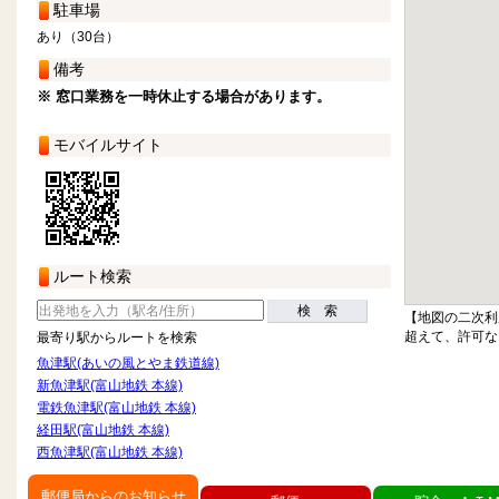
駐車場
あり（30台）
備考
※ 窓口業務を一時休止する場合があります。
モバイルサイト
ルート検索
検 索
【地図の二次利
超えて、許可な
最寄り駅からルートを検索
魚津駅(あいの風とやま鉄道線)
新魚津駅(富山地鉄 本線)
電鉄魚津駅(富山地鉄 本線)
経田駅(富山地鉄 本線)
西魚津駅(富山地鉄 本線)
郵便局からのお知らせ