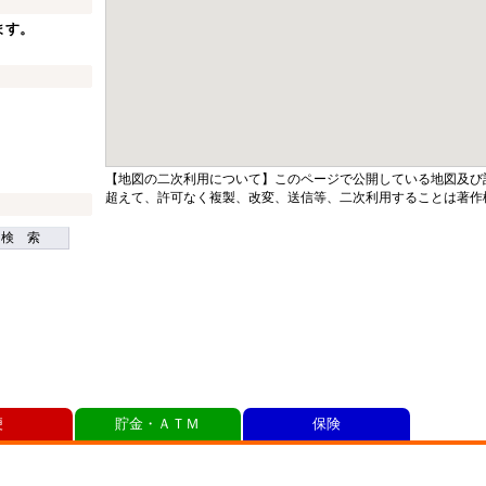
ます。
【地図の二次利用について】このページで公開している地図及び
超えて、許可なく複製、改変、送信等、二次利用することは著作
検 索
便
貯金・ＡＴＭ
保険