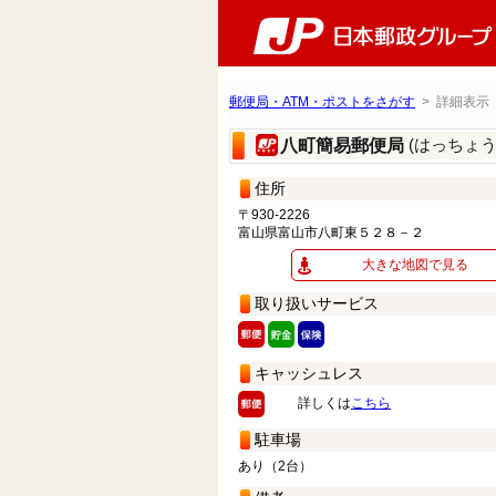
郵便局・ATM・ポストをさがす
> 詳細表示
(はっちょ
八町簡易郵便局
住所
〒930-2226
富山県富山市八町東５２８－２
大きな地図で見る
取り扱いサービス
キャッシュレス
詳しくは
こちら
駐車場
あり（2台）