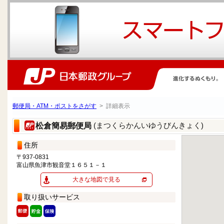
郵便局・ATM・ポストをさがす
> 詳細表示
(まつくらかんいゆうびんきょく)
松倉簡易郵便局
住所
〒937-0831
富山県魚津市観音堂１６５１－１
大きな地図で見る
取り扱いサービス