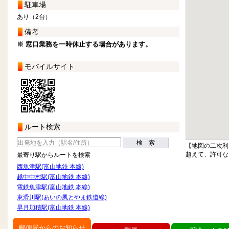
駐車場
あり（2台）
備考
※ 窓口業務を一時休止する場合があります。
モバイルサイト
ルート検索
検 索
【地図の二次利
超えて、許可な
最寄り駅からルートを検索
西魚津駅(富山地鉄 本線)
越中中村駅(富山地鉄 本線)
電鉄魚津駅(富山地鉄 本線)
東滑川駅(あいの風とやま鉄道線)
早月加積駅(富山地鉄 本線)
郵便局からのお知らせ