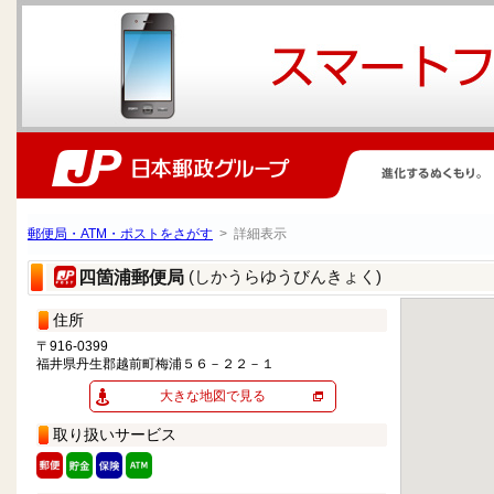
郵便局・ATM・ポストをさがす
> 詳細表示
(しかうらゆうびんきょく)
四箇浦郵便局
住所
〒916-0399
福井県丹生郡越前町梅浦５６－２２－１
大きな地図で見る
取り扱いサービス