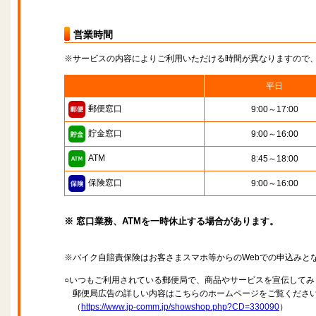
営業時間
※サービスの内容によりご利用いただける時間が異なりますので
平日
郵便窓口
9:00～17:00
貯金窓口
9:00～16:00
ATM
8:45～18:00
保険窓口
9:00～16:00
※ 窓口業務、ATMを一時休止する場合があります。
※バイク自賠責保険はお客さまスマホ等からのWebでの申込みと
○いつもご利用されている郵便局で、商品やサービスを宣伝してみ
郵便局広告の詳しい内容はこちらのホームページをご覧くださ
（
https://www.jp-comm.jp/showshop.php?CD=330090
）