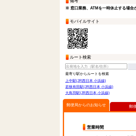
備考
※ 窓口業務、ATMを一時休止する場合
モバイルサイト
ルート検索
最寄り駅からルートを検索
上中駅(JR西日本 小浜線)
若狭有田駅(JR西日本 小浜線)
大鳥羽駅(JR西日本 小浜線)
郵便局からのお知らせ
郵
営業時間