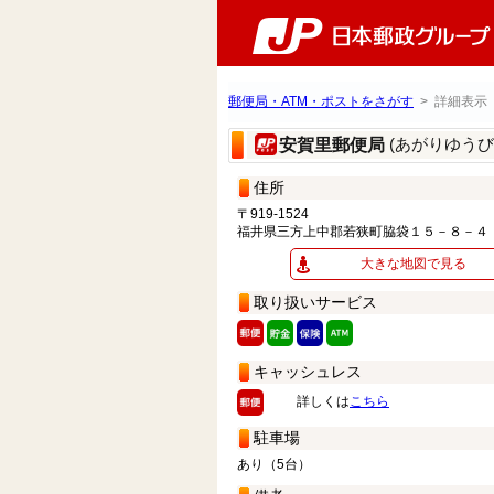
郵便局・ATM・ポストをさがす
> 詳細表示
(あがりゆうび
安賀里郵便局
住所
〒919-1524
福井県三方上中郡若狭町脇袋１５－８－４
大きな地図で見る
取り扱いサービス
キャッシュレス
詳しくは
こちら
駐車場
あり（5台）