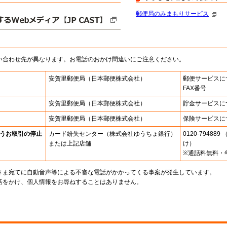
郵便局のみまもりサービス
い合わせ先が異なります。お電話のおかけ間違いにご注意ください。
安賀里郵便局
（日本郵便株式会社）
郵便サービスに
FAX番号
安賀里郵便局
（日本郵便株式会社）
貯金サービスに
安賀里郵便局
（日本郵便株式会社）
保険サービスに
うお取引の停止
カード紛失センター
（株式会社ゆうちょ銀行）
0120-7948
または上記店舗
け）
※通話料無料・
さま宛てに自動音声等による不審な電話がかかってくる事案が発生しています。
話をかけ、個人情報をお尋ねすることはありません。
。