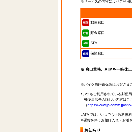
※サービスの内容によりご利用
郵便窓口
貯金窓口
ATM
保険窓口
※ 窓口業務、ATMを一時休
※バイク自賠責保険はお客さま
○いつもご利用されている郵便
郵便局広告の詳しい内容はこち
（
https://www.jp-comm.jp/s
○ATMでは、いつでも手数料無
※硬貨を伴うお預け入れ・お引き
お知らせ