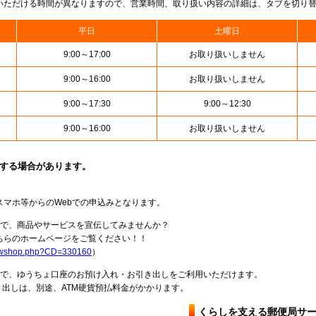
いただける時間が異なりますので、営業時間、取り扱い内容の詳細は、タブを切り
平日
土曜日
9:00～17:00
お取り扱いしません
9:00～16:00
お取り扱いしません
9:00～17:30
9:00～12:30
9:00～16:00
お取り扱いしません
止する場合があります。
スマホ等からのWebでの申込みとなります。
局で、商品やサービスを宣伝してみませんか？
らのホームページをご覧ください！！
howshop.php?CD=330160
）
料で、ゆうちょ口座のお預け入れ・お引き出しをご利用いただけます。
出しは、別途、ATM硬貨預払料金がかかります。
くらしを支える郵便局サ