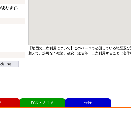
があります。
【地図の二次利用について】このページで公開している地図及び
超えて、許可なく複製、改変、送信等、二次利用することは著作
検 索
便
貯金・ＡＴＭ
保険