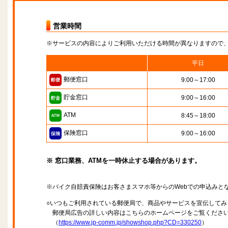
営業時間
※サービスの内容によりご利用いただける時間が異なりますので
平日
郵便窓口
9:00～17:00
貯金窓口
9:00～16:00
ATM
8:45～18:00
保険窓口
9:00～16:00
※ 窓口業務、ATMを一時休止する場合があります。
※バイク自賠責保険はお客さまスマホ等からのWebでの申込みと
○いつもご利用されている郵便局で、商品やサービスを宣伝してみ
郵便局広告の詳しい内容はこちらのホームページをご覧くださ
（
https://www.jp-comm.jp/showshop.php?CD=330250
）