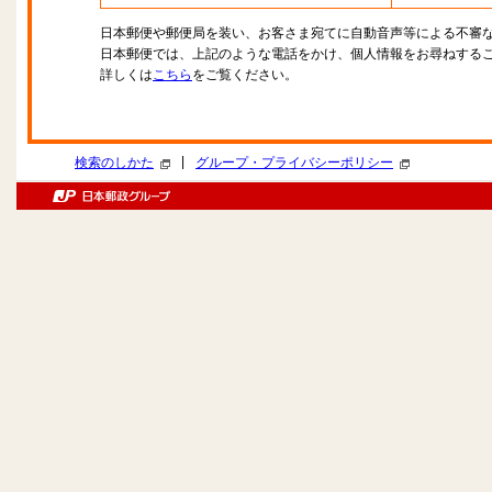
日本郵便や郵便局を装い、お客さま宛てに自動音声等による不審
日本郵便では、上記のような電話をかけ、個人情報をお尋ねする
詳しくは
こちら
をご覧ください。
|
検索のしかた
グループ・プライバシーポリシー