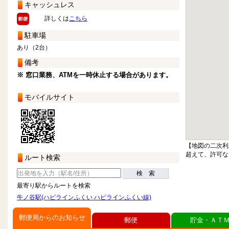
キャッシュレス
詳しくは
こちら
駐車場
あり（2台）
備考
※ 窓口業務、ATMを一時休止する場合があります。
モバイルサイト
【地図の二次利
超えて、許可な
ルート検索
検 索
最寄り駅からルートを検索
牛ノ谷駅(ハピラインふくい ハピラインふくい線)
郵便局からのお知らせ
郵便
貯金・ＡＴ