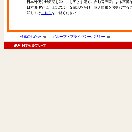
日本郵便や郵便局を装い、お客さま宛てに自動音声等による不審
日本郵便では、上記のような電話をかけ、個人情報をお尋ねする
詳しくは
こちら
をご覧ください。
|
検索のしかた
グループ・プライバシーポリシー