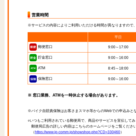
営業時間
※サービスの内容によりご利用いただける時間が異なりますので
平日
郵便窓口
9:00～17:00
貯金窓口
9:00～16:00
ATM
8:45～18:00
保険窓口
9:00～16:00
※ 窓口業務、ATMを一時休止する場合があります。
※バイク自賠責保険はお客さまスマホ等からのWebでの申込みと
○いつもご利用されている郵便局で、商品やサービスを宣伝してみ
郵便局広告の詳しい内容はこちらのホームページをご覧くださ
（
https://www.jp-comm.jp/showshop.php?CD=330460
）