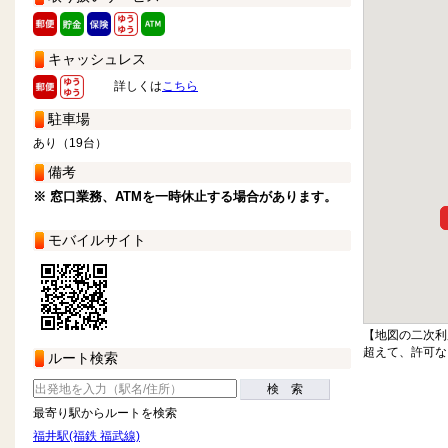
キャッシュレス
詳しくは
こちら
駐車場
あり（19台）
備考
※ 窓口業務、ATMを一時休止する場合があります。
モバイルサイト
【地図の二次利
超えて、許可な
ルート検索
検 索
最寄り駅からルートを検索
福井駅(福鉄 福武線)