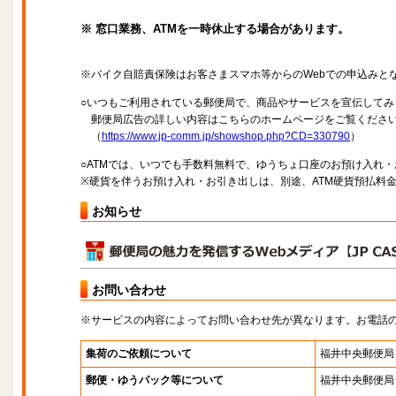
※ 窓口業務、ATMを一時休止する場合があります。
※バイク自賠責保険はお客さまスマホ等からのWebでの申込みと
○いつもご利用されている郵便局で、商品やサービスを宣伝してみ
郵便局広告の詳しい内容はこちらのホームページをご覧くださ
（
https://www.jp-comm.jp/showshop.php?CD=330790
）
○ATMでは、いつでも手数料無料で、ゆうちょ口座のお預け入れ
※硬貨を伴うお預け入れ・お引き出しは、別途、ATM硬貨預払料
お知らせ
お問い合わせ
※サービスの内容によってお問い合わせ先が異なります。お電話
集荷のご依頼について
福井中央郵便局
郵便・ゆうパック等について
福井中央郵便局