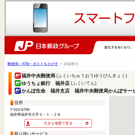
郵便局・ATM・ポストをさがす
> 詳細表示
(ふくいちゅうおうゆうびんきょく)
福井中央郵便局
(ふくいてん)
ゆうちょ銀行 福井店
かんぽ生命 福井支店 福井中央郵便局かんぽサー
住所
〒910-8799
福井県福井市大手３－１－２８
大きな地図で見る
取り扱いサービス