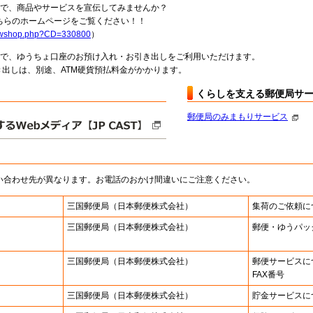
局で、商品やサービスを宣伝してみませんか？
らのホームページをご覧ください！！
howshop.php?CD=330800
）
料で、ゆうちょ口座のお預け入れ・お引き出しをご利用いただけます。
出しは、別途、ATM硬貨預払料金がかかります。
くらしを支える郵便局サ
郵便局のみまもりサービス
い合わせ先が異なります。お電話のおかけ間違いにご注意ください。
三国郵便局
（日本郵便株式会社）
集荷のご依頼に
三国郵便局
（日本郵便株式会社）
郵便・ゆうパッ
三国郵便局
（日本郵便株式会社）
郵便サービスに
FAX番号
三国郵便局
（日本郵便株式会社）
貯金サービスに