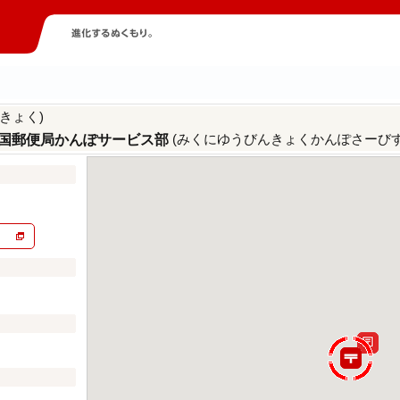
きょく)
(みくにゆうびんきょくかんぽさーびす
国郵便局かんぽサービス部