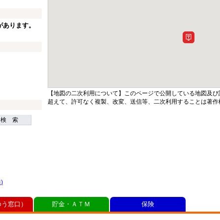
があります。
【地図の二次利用について】このページで公開している地図及び
超えて、許可なく複製、改変、送信等、二次利用することは著作
検 索
)
ゆう窓口）
貯金・ＡＴＭ
保険