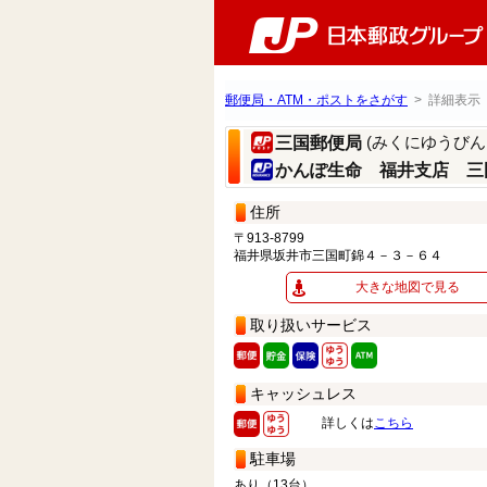
郵便局・ATM・ポストをさがす
> 詳細表示
(みくにゆうびん
三国郵便局
かんぽ生命 福井支店 三
住所
〒913-8799
福井県坂井市三国町錦４－３－６４
大きな地図で見る
取り扱いサービス
キャッシュレス
詳しくは
こちら
駐車場
あり（13台）