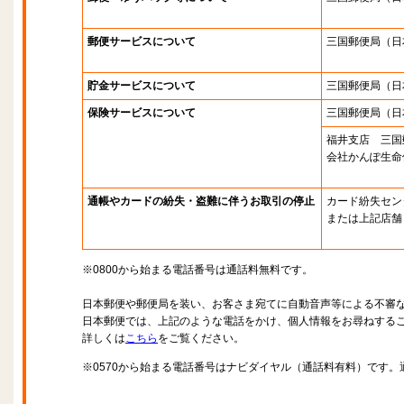
郵便サービスについて
三国郵便局
（日
貯金サービスについて
三国郵便局
（日
保険サービスについて
三国郵便局
（日
福井支店 三国
会社かんぽ生命
通帳やカードの紛失・盗難に伴うお取引の停止
カード紛失セン
または上記店舗
※0800から始まる電話番号は通話料無料です。
日本郵便や郵便局を装い、お客さま宛てに自動音声等による不審
日本郵便では、上記のような電話をかけ、個人情報をお尋ねする
詳しくは
こちら
をご覧ください。
※0570から始まる電話番号はナビダイヤル（通話料有料）です