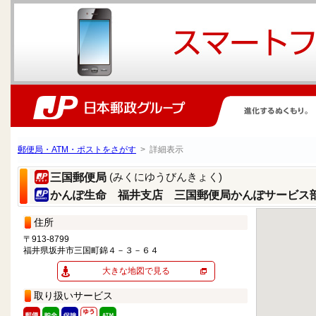
郵便局・ATM・ポストをさがす
> 詳細表示
(みくにゆうびんきょく)
三国郵便局
かんぽ生命 福井支店 三国郵便局かんぽサービス
住所
〒913-8799
福井県坂井市三国町錦４－３－６４
大きな地図で見る
取り扱いサービス