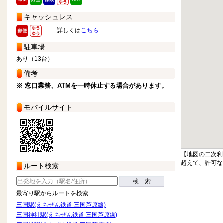
キャッシュレス
詳しくは
こちら
駐車場
あり（13台）
備考
※ 窓口業務、ATMを一時休止する場合があります。
モバイルサイト
【地図の二次利
超えて、許可な
ルート検索
検 索
最寄り駅からルートを検索
三国駅(えちぜん鉄道 三国芦原線)
三国神社駅(えちぜん鉄道 三国芦原線)