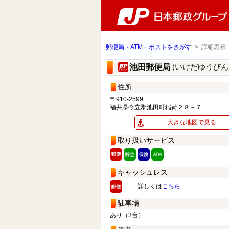
郵便局・ATM・ポストをさがす
> 詳細表示
(いけだゆうびん
池田郵便局
住所
〒910-2599
福井県今立郡池田町稲荷２８－７
大きな地図で見る
取り扱いサービス
キャッシュレス
詳しくは
こちら
駐車場
あり（3台）