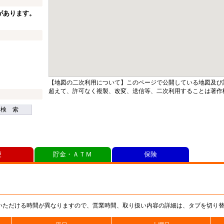
があります。
【地図の二次利用について】このページで公開している地図及び
超えて、許可なく複製、改変、送信等、二次利用することは著作
検 索
便
貯金・ＡＴＭ
保険
いただける時間が異なりますので、営業時間、取り扱い内容の詳細は、タブを切り