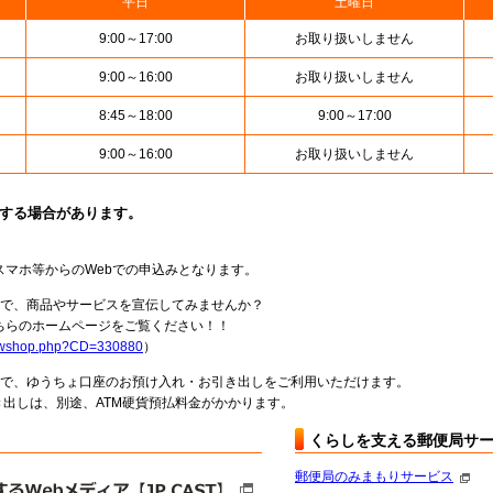
平日
土曜日
9:00～17:00
お取り扱いしません
9:00～16:00
お取り扱いしません
8:45～18:00
9:00～17:00
9:00～16:00
お取り扱いしません
止する場合があります。
スマホ等からのWebでの申込みとなります。
局で、商品やサービスを宣伝してみませんか？
らのホームページをご覧ください！！
howshop.php?CD=330880
）
料で、ゆうちょ口座のお預け入れ・お引き出しをご利用いただけます。
出しは、別途、ATM硬貨預払料金がかかります。
くらしを支える郵便局サ
郵便局のみまもりサービス