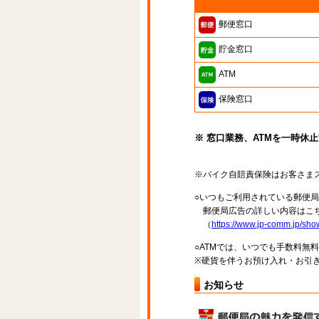
郵便窓口
貯金窓口
ATM
保険窓口
※ 窓口業務、ATMを一時休
※バイク自賠責保険はお客さま
○いつもご利用されている郵便
郵便局広告の詳しい内容はこち
（
https://www.jp-comm.jp/s
○ATMでは、いつでも手数料無
※硬貨を伴うお預け入れ・お引き
お知らせ