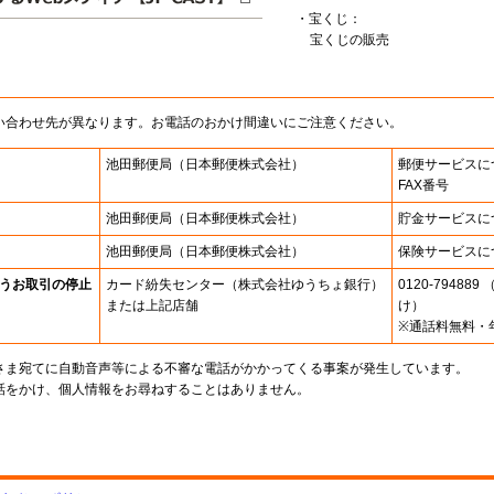
・宝くじ：
宝くじの販売
い合わせ先が異なります。お電話のおかけ間違いにご注意ください。
池田郵便局
（日本郵便株式会社）
郵便サービスに
FAX番号
池田郵便局
（日本郵便株式会社）
貯金サービスに
池田郵便局
（日本郵便株式会社）
保険サービスに
うお取引の停止
カード紛失センター
（株式会社ゆうちょ銀行）
0120-7948
または上記店舗
け）
※通話料無料・
さま宛てに自動音声等による不審な電話がかかってくる事案が発生しています。
話をかけ、個人情報をお尋ねすることはありません。
。