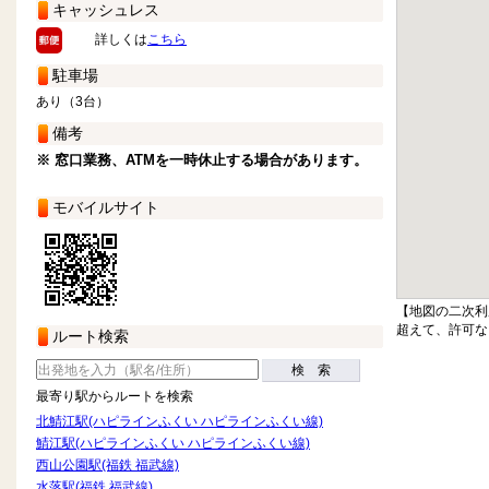
キャッシュレス
詳しくは
こちら
駐車場
あり（3台）
備考
※ 窓口業務、ATMを一時休止する場合があります。
モバイルサイト
【地図の二次利
超えて、許可な
ルート検索
検 索
最寄り駅からルートを検索
北鯖江駅(ハピラインふくい ハピラインふくい線)
鯖江駅(ハピラインふくい ハピラインふくい線)
西山公園駅(福鉄 福武線)
水落駅(福鉄 福武線)