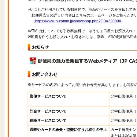
○いつもご利用されている郵便局で、商品やサービスを宣伝してみ
郵便局広告の詳しい内容はこちらのホームページをご覧くださ
（
https://www.jp-comm.jp/showshop.php?CD=330890
）
○ATMでは、いつでも手数料無料で、ゆうちょ口座のお預け入れ
※硬貨を伴うお預け入れ・お引き出しは、別途、ATM硬貨預払料
お知らせ
お問い合わせ
※サービスの内容によってお問い合わせ先が異なります。お電話
郵便サービスについて
北中山郵便局
（
貯金サービスについて
北中山郵便局
（
保険サービスについて
北中山郵便局
（
通帳やカードの紛失・盗難に伴うお取引の停止
カード紛失セン
または上記店舗