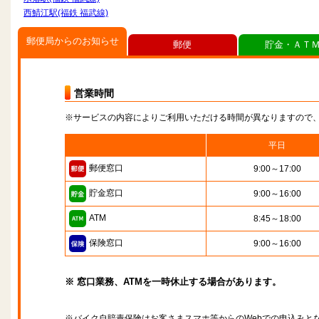
西鯖江駅(福鉄 福武線)
郵便局からのお知らせ
郵便
貯金・ＡＴ
営業時間
※サービスの内容によりご利用いただける時間が異なりますので
平日
郵便窓口
9:00～17:00
貯金窓口
9:00～16:00
ATM
8:45～18:00
保険窓口
9:00～16:00
※ 窓口業務、ATMを一時休止する場合があります。
※バイク自賠責保険はお客さまスマホ等からのWebでの申込みと