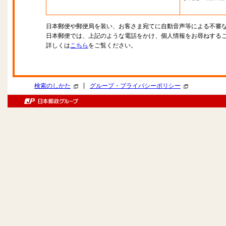
日本郵便や郵便局を装い、お客さま宛てに自動音声等による不審
日本郵便では、上記のような電話をかけ、個人情報をお尋ねする
詳しくは
こちら
をご覧ください。
|
検索のしかた
グループ・プライバシーポリシー