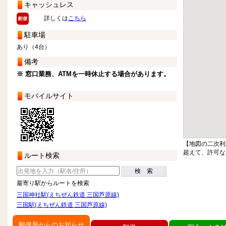
キャッシュレス
詳しくは
こちら
駐車場
あり（4台）
備考
※ 窓口業務、ATMを一時休止する場合があります。
モバイルサイト
【地図の二次利
超えて、許可な
ルート検索
検 索
最寄り駅からルートを検索
三国神社駅(えちぜん鉄道 三国芦原線)
三国駅(えちぜん鉄道 三国芦原線)
郵便局からのお知らせ