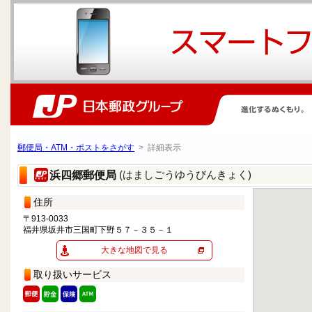
郵便局・ATM・ポストをさがす
> 詳細表示
(はましごうゆうびんきょく)
浜四郷郵便局
住所
〒913-0033
福井県坂井市三国町下野５７－３５－１
大きな地図で見る
取り扱いサービス