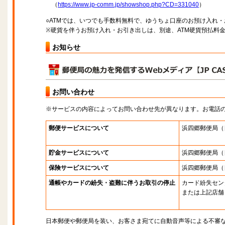
（
https://www.jp-comm.jp/showshop.php?CD=331040
）
○ATMでは、いつでも手数料無料で、ゆうちょ口座のお預け入れ
※硬貨を伴うお預け入れ・お引き出しは、別途、ATM硬貨預払料
お知らせ
お問い合わせ
※サービスの内容によってお問い合わせ先が異なります。お電話
郵便サービスについて
浜四郷郵便局
（
貯金サービスについて
浜四郷郵便局
（
保険サービスについて
浜四郷郵便局
（
通帳やカードの紛失・盗難に伴うお取引の停止
カード紛失セン
または上記店舗
日本郵便や郵便局を装い、お客さま宛てに自動音声等による不審