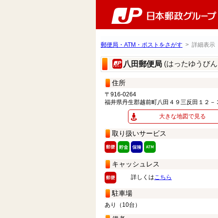
郵便局・ATM・ポストをさがす
> 詳細表示
(はったゆうびん
八田郵便局
住所
〒916-0264
福井県丹生郡越前町八田４９三反田１２－
大きな地図で見る
取り扱いサービス
キャッシュレス
詳しくは
こちら
駐車場
あり（10台）