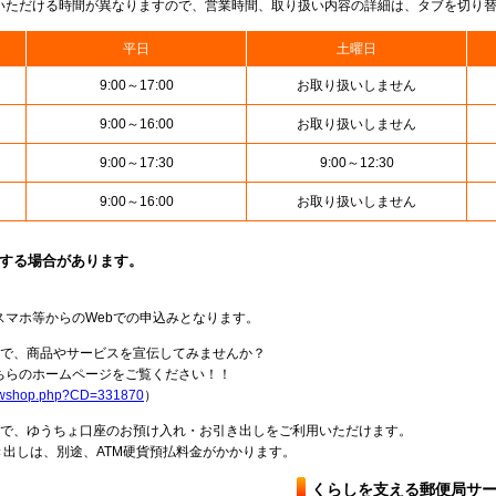
いただける時間が異なりますので、営業時間、取り扱い内容の詳細は、タブを切り
平日
土曜日
9:00～17:00
お取り扱いしません
9:00～16:00
お取り扱いしません
9:00～17:30
9:00～12:30
9:00～16:00
お取り扱いしません
止する場合があります。
スマホ等からのWebでの申込みとなります。
局で、商品やサービスを宣伝してみませんか？
らのホームページをご覧ください！！
howshop.php?CD=331870
）
料で、ゆうちょ口座のお預け入れ・お引き出しをご利用いただけます。
出しは、別途、ATM硬貨預払料金がかかります。
くらしを支える郵便局サ