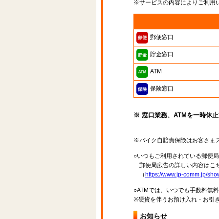
※サービスの内容によりご利用
郵便窓口
貯金窓口
ATM
保険窓口
※ 窓口業務、ATMを一時休
※バイク自賠責保険はお客さま
○いつもご利用されている郵便
郵便局広告の詳しい内容はこち
（
https://www.jp-comm.jp/s
○ATMでは、いつでも手数料無
※硬貨を伴うお預け入れ・お引き
お知らせ