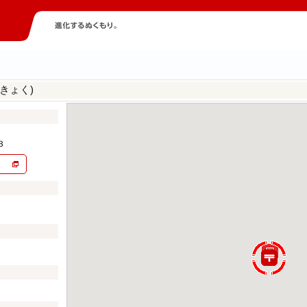
きょく)
３