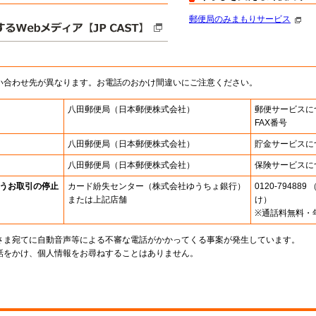
郵便局のみまもりサービス
い合わせ先が異なります。お電話のおかけ間違いにご注意ください。
八田郵便局
（日本郵便株式会社）
郵便サービスに
FAX番号
八田郵便局
（日本郵便株式会社）
貯金サービスに
八田郵便局
（日本郵便株式会社）
保険サービスに
うお取引の停止
カード紛失センター
（株式会社ゆうちょ銀行）
0120-7948
または上記店舗
け）
※通話料無料・
さま宛てに自動音声等による不審な電話がかかってくる事案が発生しています。
話をかけ、個人情報をお尋ねすることはありません。
。