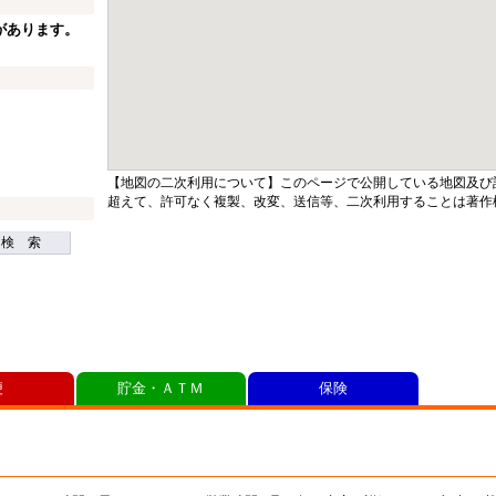
があります。
【地図の二次利用について】このページで公開している地図及び
超えて、許可なく複製、改変、送信等、二次利用することは著作
検 索
便
貯金・ＡＴＭ
保険