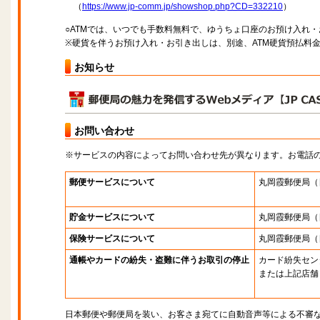
（
https://www.jp-comm.jp/showshop.php?CD=332210
）
○ATMでは、いつでも手数料無料で、ゆうちょ口座のお預け入れ
※硬貨を伴うお預け入れ・お引き出しは、別途、ATM硬貨預払料
お知らせ
お問い合わせ
※サービスの内容によってお問い合わせ先が異なります。お電話
郵便サービスについて
丸岡霞郵便局
（
貯金サービスについて
丸岡霞郵便局
（
保険サービスについて
丸岡霞郵便局
（
通帳やカードの紛失・盗難に伴うお取引の停止
カード紛失セン
または上記店舗
日本郵便や郵便局を装い、お客さま宛てに自動音声等による不審