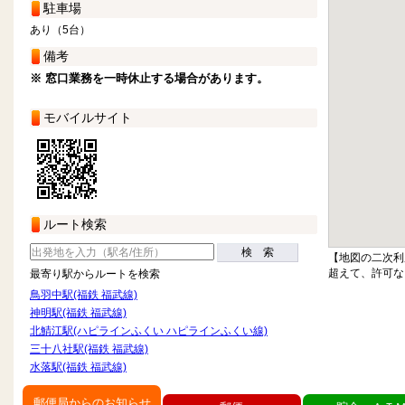
駐車場
あり（5台）
備考
※ 窓口業務を一時休止する場合があります。
モバイルサイト
ルート検索
検 索
【地図の二次利
超えて、許可な
最寄り駅からルートを検索
鳥羽中駅(福鉄 福武線)
神明駅(福鉄 福武線)
北鯖江駅(ハピラインふくい ハピラインふくい線)
三十八社駅(福鉄 福武線)
水落駅(福鉄 福武線)
郵便局からのお知らせ