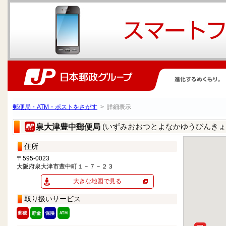
郵便局・ATM・ポストをさがす
> 詳細表示
(いずみおおつとよなかゆうびんきょ
泉大津豊中郵便局
住所
〒595-0023
大阪府泉大津市豊中町１－７－２３
大きな地図で見る
取り扱いサービス