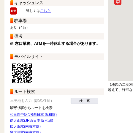
キャッシュレス
詳しくは
こちら
駐車場
あり（4台）
備考
※ 窓口業務、ATMを一時休止する場合があります。
モバイルサイト
【地図の二次利
超えて、許可な
ルート検索
検 索
最寄り駅からルートを検索
和泉府中駅(JR西日本 阪和線)
信太山駅(JR西日本 阪和線)
松ノ浜駅(南海本線)
泉大津駅(南海本線)