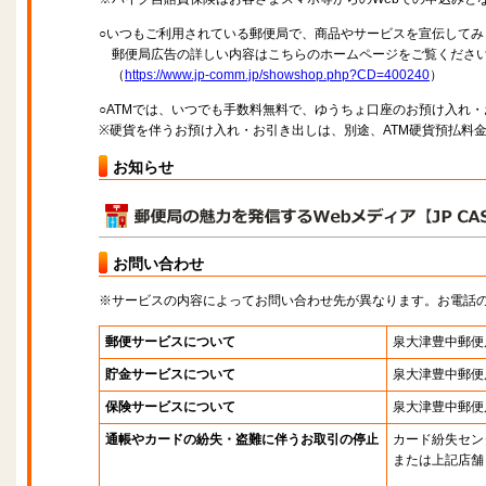
○いつもご利用されている郵便局で、商品やサービスを宣伝してみ
郵便局広告の詳しい内容はこちらのホームページをご覧くださ
（
https://www.jp-comm.jp/showshop.php?CD=400240
）
○ATMでは、いつでも手数料無料で、ゆうちょ口座のお預け入れ
※硬貨を伴うお預け入れ・お引き出しは、別途、ATM硬貨預払料
お知らせ
お問い合わせ
※サービスの内容によってお問い合わせ先が異なります。お電話
郵便サービスについて
泉大津豊中郵便
貯金サービスについて
泉大津豊中郵便
保険サービスについて
泉大津豊中郵便
通帳やカードの紛失・盗難に伴うお取引の停止
カード紛失セン
または上記店舗