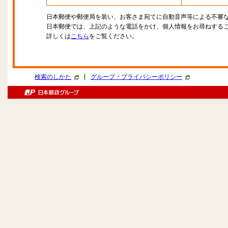
日本郵便や郵便局を装い、お客さま宛てに自動音声等による不審
日本郵便では、上記のような電話をかけ、個人情報をお尋ねする
詳しくは
こちら
をご覧ください。
|
検索のしかた
グループ・プライバシーポリシー